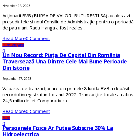
November 22, 2023
Acţionarii BVB (BURSA DE VALORI BUCURESTI SA) au ales azi
președintele și noul Consiliu de Administraţie pentru o perioadă
de patru ani. Radu Hanga a fost reales...
Read More
0 Comment
Bursa
Companii
0
Un Nou Record: Piaţa De Capital Din România
Traversează Una Dintre Cele Mai Bune Perioade
Din Istorie
September 27, 2023
Valoarea de tranzacţionare din primele 8 luni la BVB a depăşit
recordul înregistrat în tot anul 2022. Tranzacţiile totale au atins
24,5 miliarde lei. Comparativ cu...
Read More
0 Comment
Bursa
0
Persoanele Fizice Ar Putea Subscrie 30% La
Hidroelectrica