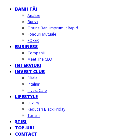
BANII TĂI
Analize
Bursa
Obţine Bani Împrumut Rapid
Fonduri Mutuale
FOREX
BUSINESS
Companii
Meet The CEO
INTERVIURI
INVEST CLUB
Filiale
Intâlniri
Invest Cafe
LIFESTYLE
Luxury
Reduceri Black Friday
Turism
ȘTIRI
TOP-URI
CONTACT