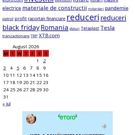
investitori
materiale de constructii
electrice
pandemie
miliardari
reduceri
reduceri
profit
raportari financiare
petrol
black friday
Romania
Tesla
Teraplast
sfaturi
XTB.com
tranzactionare
TRP
August 2026
M
T
W
T
F
S
S
1
2
3
4
5
6
7
8
9
10
11
12
13
14
15
16
17
18
19
20
21
22
23
24
25
26
27
28
29
30
31
« Jul