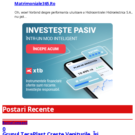
Matrimoniale365.ro
Oh, wow! Vorbind despre performanta uluitoare a Hidrocentralei Hidroelectrica S.A.,
nu pot...
Postari Recente
Bursa
Companii
0
Grupul TeraPlast Crește Veniturile, Își