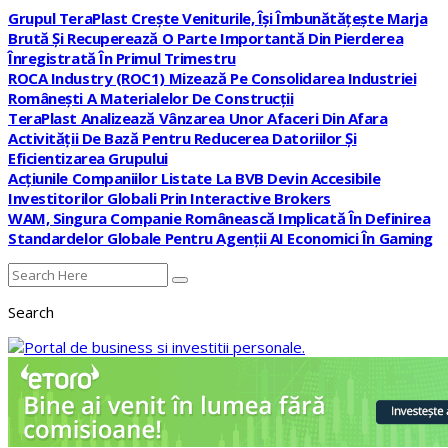
Grupul TeraPlast Crește Veniturile, Își Îmbunătățește Marja
Brută Și Recuperează O Parte Importantă Din Pierderea
Înregistrată În Primul Trimestru
ROCA Industry (ROC1) Mizează Pe Consolidarea Industriei
Românești A Materialelor De Construcții
TeraPlast Analizează Vânzarea Unor Afaceri Din Afara
Activității De Bază Pentru Reducerea Datoriilor Și
Eficientizarea Grupului
Acțiunile Companiilor Listate La BVB Devin Accesibile
Investitorilor Globali Prin Interactive Brokers
WAM, Singura Companie Românească Implicată În Definirea
Standardelor Globale Pentru Agenții AI Economici În Gaming
Search