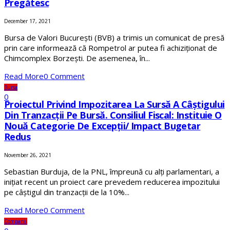
Pregătesc
December 17, 2021
Bursa de Valori București (BVB) a trimis un comunicat de presă
prin care informează că Rompetrol ar putea fi achiziționat de
Chimcomplex Borzești. De asemenea, în...
Read More
0 Comment
Bursa
0
​Proiectul Privind Impozitarea La Sursă A Câștigului
Din Tranzacții Pe Bursă. Consiliul Fiscal: Instituie O
Nouă Categorie De Excepții/ Impact Bugetar
Redus
November 26, 2021
Sebastian Burduja, de la PNL, împreună cu alți parlamentari, a
inițiat recent un proiect care prevedem reducerea impozitului
pe câștigul din tranzacții de la 10%...
Read More
0 Comment
Companii