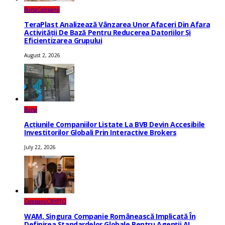
Bursa
Companii
TeraPlast Analizează Vânzarea Unor Afaceri Din Afara
Activității De Bază Pentru Reducerea Datoriilor Și
Eficientizarea Grupului
August 2, 2026
Bursa
Acțiunile Companiilor Listate La BVB Devin Accesibile
Investitorilor Globali Prin Interactive Brokers
July 22, 2026
Companii
CRYPTO
WAM, Singura Companie Românească Implicată În
Definirea Standardelor Globale Pentru Agenții AI