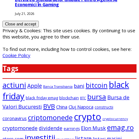
Economici În Gaming
July 21, 2026
Privacy & Cookies: This site uses cookies. By continuing to use
this website, you agree to their use.
To find out more, including how to control cookies, see here:
Cookie Policy
Tags
black
actiuni
bitcoin
Apple
bani
Banca Transilvania
friday
bursa
Bursa de
black friday emag
blockchain
BTC
BVB
Valori Bucuresti
China
Cluj Napoca
constructii
crypto
criptomonede
coronavirus
cryptocurrency
emag.ro
cryptomonede
dividende
Elon Musk
earnings
investitii
listare
masini
listari
etoro.com