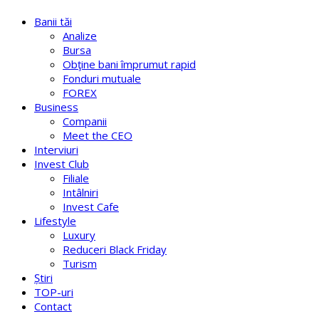
Banii tăi
Analize
Bursa
Obţine bani împrumut rapid
Fonduri mutuale
FOREX
Business
Companii
Meet the CEO
Interviuri
Invest Club
Filiale
Intâlniri
Invest Cafe
Lifestyle
Luxury
Reduceri Black Friday
Turism
Știri
TOP-uri
Contact