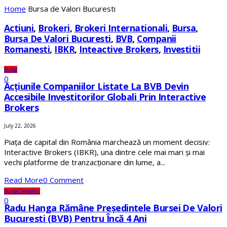
Home
Bursa de Valori Bucuresti
Actiuni
,
Brokeri
,
Brokeri Internationali
,
Bursa
,
Bursa De Valori Bucuresti
,
BVB
,
Companii
Romanesti
,
IBKR
,
Inteactive Brokers
,
Investitii
Bursa
0
Acțiunile Companiilor Listate La BVB Devin
Accesibile Investitorilor Globali Prin Interactive
Brokers
July 22, 2026
Piața de capital din România marchează un moment decisiv:
Interactive Brokers (IBKR), una dintre cele mai mari și mai
vechi platforme de tranzacționare din lume, a...
Read More
0 Comment
Bursa
Companii
0
Radu Hanga Rămâne Președintele Bursei De Valori
Bucuresti (BVB) Pentru Încă 4 Ani