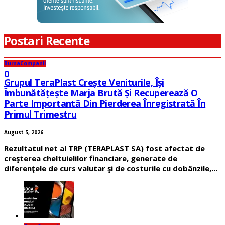
Postari Recente
Bursa
Companii
0
Grupul TeraPlast Crește Veniturile, Își
Îmbunătățește Marja Brută Și Recuperează O
Parte Importantă Din Pierderea Înregistrată În
Primul Trimestru
August 5, 2026
Rezultatul net al TRP (TERAPLAST SA) fost afectat de
creşterea cheltuielilor financiare, generate de
diferenţele de curs valutar şi de costurile cu dobânzile,...