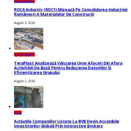
Bursa
Companii
ROCA Industry (ROC1) Mizează Pe Consolidarea Industriei
Românești A Materialelor De Construcții
August 3, 2026
Bursa
Companii
TeraPlast Analizează Vânzarea Unor Afaceri Din Afara
Activității De Bază Pentru Reducerea Datoriilor Și
Eficientizarea Grupului
August 2, 2026
Bursa
Acțiunile Companiilor Listate La BVB Devin Accesibile
Investitorilor Globali Prin Interactive Brokers