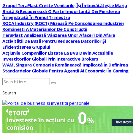
Grupul TeraPlast Crește Veniturile, Își Îmbunătățește Marja
Brută Și Recuperează O Parte Importantă Din Pierderea
Înregistrată În Primul Trimestru
ROCA Industry (ROC1) Mizează Pe Consolidarea Industriei
Românești A Materialelor De Construcții
TeraPlast Analizează Vânzarea Unor Afaceri Din Afara
Activității De Bază Pentru Reducerea Datoriilor Și
Eficientizarea Grupului
Acțiunile Companiilor Listate La BVB Devin Accesibile
Investitorilor Globali Prin Interactive Brokers
WAM, Singura Companie Românească Implicată În Definirea
Standardelor Globale Pentru Agenții AI Economici În Gaming
Search