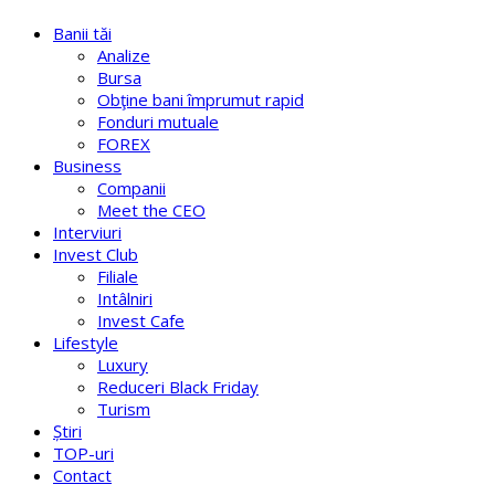
Banii tăi
Analize
Bursa
Obţine bani împrumut rapid
Fonduri mutuale
FOREX
Business
Companii
Meet the CEO
Interviuri
Invest Club
Filiale
Intâlniri
Invest Cafe
Lifestyle
Luxury
Reduceri Black Friday
Turism
Știri
TOP-uri
Contact