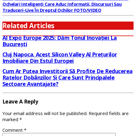
Ochelari Inteligenți Care Aduc Informații, Discursuri Sau
Traduceri-Live În Dreptul Ochilor FOTO/VIDEO
Related Articles
AI Expo Europe 2025: Dăm Tonul Inovației La
București
Cluj Napoca, Acest Silicon Valley Al Prețurilor
Imobiliare Din Estul Europei
Cum Ar Putea Investitorii Să Profite De Reducerea
Ratelor Dobânzilor Și Care Sunt Principalele
Sectoare Avantajate?
Leave A Reply
Your email address will not be published.
Required fields are
marked
*
Comment
*