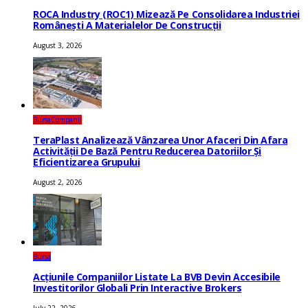
ROCA Industry (ROC1) Mizează Pe Consolidarea Industriei
Românești A Materialelor De Construcții
August 3, 2026
Bursa
Companii
TeraPlast Analizează Vânzarea Unor Afaceri Din Afara
Activității De Bază Pentru Reducerea Datoriilor Și
Eficientizarea Grupului
August 2, 2026
Bursa
Acțiunile Companiilor Listate La BVB Devin Accesibile
Investitorilor Globali Prin Interactive Brokers