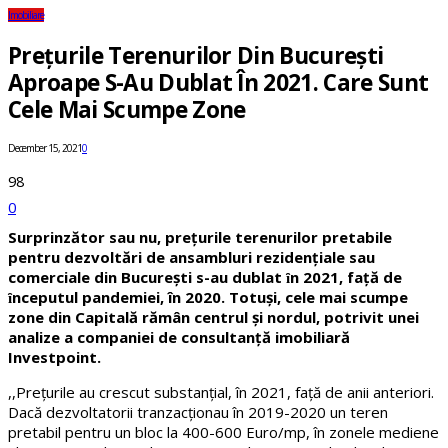
Imobiliare
Prețurile Terenurilor Din București
Aproape S-Au Dublat În 2021. Care Sunt
Cele Mai Scumpe Zone
December 15, 2021
0
98
0
Surprinzător sau nu, prețurile terenurilor pretabile
pentru dezvoltări de ansambluri rezidențiale sau
comerciale din București s-au dublat ȋn 2021, față de
ȋnceputul pandemiei, în 2020. Totuși, cele mai scumpe
zone din Capitală rămân centrul și nordul, potrivit unei
analize a companiei de consultanță imobiliară
Investpoint.
,,Prețurile au crescut substanțial, în 2021, față de anii anteriori.
Dacă dezvoltatorii tranzacționau în 2019-2020 un teren
pretabil pentru un bloc la 400-600 Euro/mp, în zonele mediene