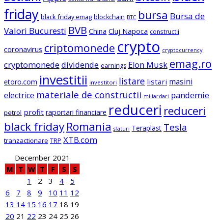
friday
bursa
Bursa de
black friday emag
blockchain
BTC
BVB
Valori Bucuresti
China
Cluj Napoca
constructii
crypto
criptomonede
coronavirus
cryptocurrency
emag.ro
cryptomonede
dividende
Elon Musk
earnings
investitii
listare
masini
listari
etoro.com
investitori
materiale de constructii
electrice
pandemie
miliardari
reduceri
reduceri
profit
raportari financiare
petrol
black friday
Romania
Tesla
Teraplast
sfaturi
XTB.com
tranzactionare
TRP
December 2021
M
T
W
T
F
S
S
1
2
3
4
5
6
7
8
9
10
11
12
13
14
15
16
17
18
19
20
21
22
23
24
25
26