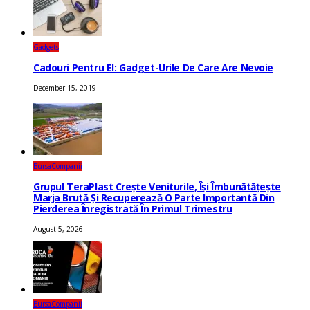
Gadgets
Cadouri Pentru El: Gadget-Urile De Care Are Nevoie
December 15, 2019
Bursa
Companii
Grupul TeraPlast Crește Veniturile, Își Îmbunătățește
Marja Brută Și Recuperează O Parte Importantă Din
Pierderea Înregistrată În Primul Trimestru
August 5, 2026
Bursa
Companii