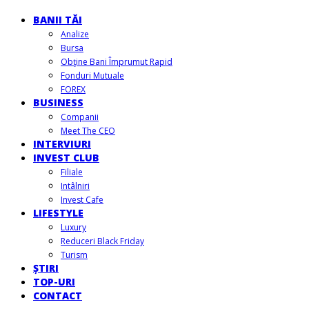
BANII TĂI
Analize
Bursa
Obţine Bani Împrumut Rapid
Fonduri Mutuale
FOREX
BUSINESS
Companii
Meet The CEO
INTERVIURI
INVEST CLUB
Filiale
Intâlniri
Invest Cafe
LIFESTYLE
Luxury
Reduceri Black Friday
Turism
ȘTIRI
TOP-URI
CONTACT