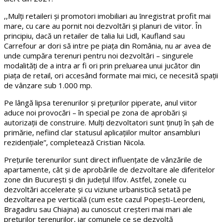
,,Mulți retaileri și promotori imobiliari au ȋnregistrat profit mai
mare, cu care au pornit noi dezvoltări și planuri de viitor. În
principiu, dacă un retailer de talia lui Lidl, Kaufland sau
Carrefour ar dori să intre pe piața din România, nu ar avea de
unde cumpăra terenuri pentru noi dezvoltări – singurele
modalități de a intra ar fi ori prin preluarea unui jucător din
piața de retail, ori accesând formate mai mici, ce necesită spații
de vânzare sub 1.000 mp.
Pe lângă lipsa terenurilor și prețurilor piperate, anul viitor
aduce noi provocări – în special pe zona de aprobări și
autorizații de construire. Mulți dezvoltatori sunt ținuți în șah de
primărie, nefiind clar statusul aplicațiilor multor ansambluri
rezidențiale”, completează Cristian Nicola.
Prețurile terenurilor sunt direct influențate de vânzările de
apartamente, cât și de aprobările de dezvoltare ale diferitelor
zone din București și din județul Ilfov. Astfel, zonele cu
dezvoltări accelerate și cu viziune urbanistică setată pe
dezvoltarea pe verticală (cum este cazul Popești-Leordeni,
Bragadiru sau Chiajna) au cunoscut creșteri mai mari ale
prețurilor terenurilor, iar comunele ce se dezvoltă