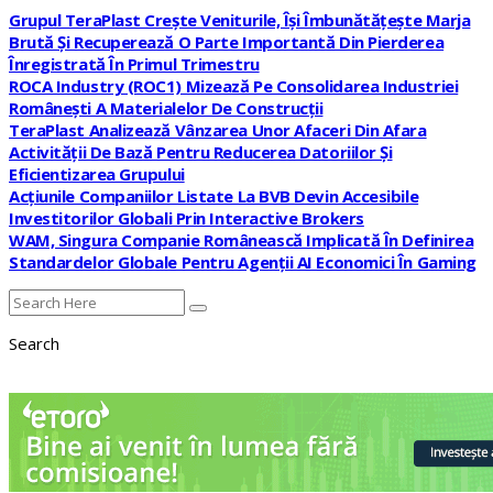
Grupul TeraPlast Crește Veniturile, Își Îmbunătățește Marja
Brută Și Recuperează O Parte Importantă Din Pierderea
Înregistrată În Primul Trimestru
ROCA Industry (ROC1) Mizează Pe Consolidarea Industriei
Românești A Materialelor De Construcții
TeraPlast Analizează Vânzarea Unor Afaceri Din Afara
Activității De Bază Pentru Reducerea Datoriilor Și
Eficientizarea Grupului
Acțiunile Companiilor Listate La BVB Devin Accesibile
Investitorilor Globali Prin Interactive Brokers
WAM, Singura Companie Românească Implicată În Definirea
Standardelor Globale Pentru Agenții AI Economici În Gaming
Search