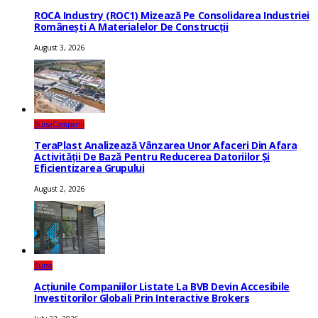
ROCA Industry (ROC1) Mizează Pe Consolidarea Industriei
Românești A Materialelor De Construcții
August 3, 2026
Bursa
Companii
TeraPlast Analizează Vânzarea Unor Afaceri Din Afara
Activității De Bază Pentru Reducerea Datoriilor Și
Eficientizarea Grupului
August 2, 2026
Bursa
Acțiunile Companiilor Listate La BVB Devin Accesibile
Investitorilor Globali Prin Interactive Brokers