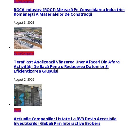
Bursa
Companii
ROCA Industry (ROC1) Mizează Pe Consolidarea Industriei
Românești A Materialelor De Construcții
August 3, 2026
Bursa
Companii
TeraPlast Analizează Vânzarea Unor Afaceri Din Afara
Activității De Bază Pentru Reducerea Datoriilor Și
Eficientizarea Grupului
August 2, 2026
Bursa
Acțiunile Companiilor Listate La BVB Devin Accesibile
Investitorilor Globali Prin Interactive Brokers