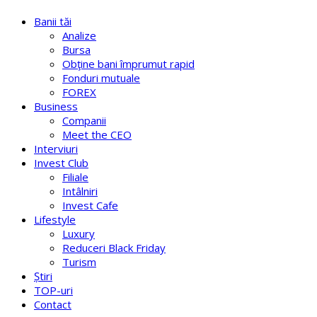
Banii tăi
Analize
Bursa
Obţine bani împrumut rapid
Fonduri mutuale
FOREX
Business
Companii
Meet the CEO
Interviuri
Invest Club
Filiale
Intâlniri
Invest Cafe
Lifestyle
Luxury
Reduceri Black Friday
Turism
Știri
TOP-uri
Contact