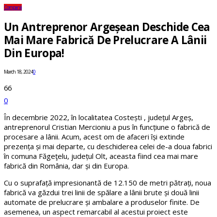
Companii
Un Antreprenor Argeșean Deschide Cea
Mai Mare Fabrică De Prelucrare A Lânii
Din Europa!
March 18, 2024
0
66
0
În decembrie 2022, în localitatea Costești , județul Argeș,
antreprenorul Cristian Mercioniu a pus în funcțiune o fabrică de
procesare a lânii. Acum, acest om de afaceri își extinde
prezența și mai departe, cu deschiderea celei de-a doua fabrici
în comuna Făgeţelu, județul Olt, aceasta fiind cea mai mare
fabrică din România, dar și din Europa.
Cu o suprafață impresionantă de 12.150 de metri pătrați, noua
fabrică va găzdui trei linii de spălare a lânii brute și două linii
automate de prelucrare și ambalare a produselor finite. De
asemenea, un aspect remarcabil al acestui proiect este