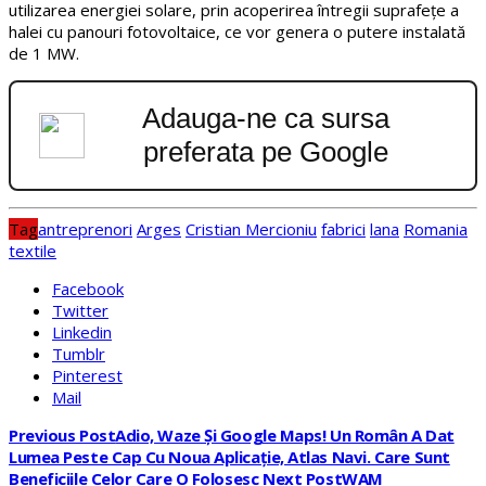
utilizarea energiei solare, prin acoperirea întregii suprafețe a
halei cu panouri fotovoltaice, ce vor genera o putere instalată
de 1 MW.
Adauga-ne ca sursa
preferata pe Google
Tag
antreprenori
Arges
Cristian Mercioniu
fabrici
lana
Romania
textile
Facebook
Twitter
Linkedin
Tumblr
Pinterest
Mail
Previous Post
Adio, Waze Și Google Maps! Un Român A Dat
Lumea Peste Cap Cu Noua Aplicație, Atlas Navi. Care Sunt
Beneficiile Celor Care O Folosesc
Next Post
WAM