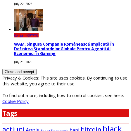
July 22, 2026
Companii
CRYPTO
WAM, Singura Companie Românească Implicată În
Definirea Standardelor Globale Pentru Agenții AI
Economici În Gaming
July 21, 2026
Privacy & Cookies: This site uses cookies. By continuing to use
this website, you agree to their use.
To find out more, including how to control cookies, see here:
Cookie Policy
Tags
black
actiuni
bitcoin
Apple
bani
Banca Transilvania