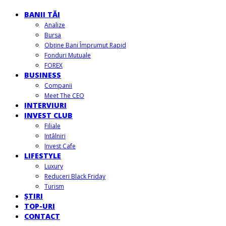
BANII TĂI
Analize
Bursa
Obţine Bani Împrumut Rapid
Fonduri Mutuale
FOREX
BUSINESS
Companii
Meet The CEO
INTERVIURI
INVEST CLUB
Filiale
Intâlniri
Invest Cafe
LIFESTYLE
Luxury
Reduceri Black Friday
Turism
ȘTIRI
TOP-URI
CONTACT