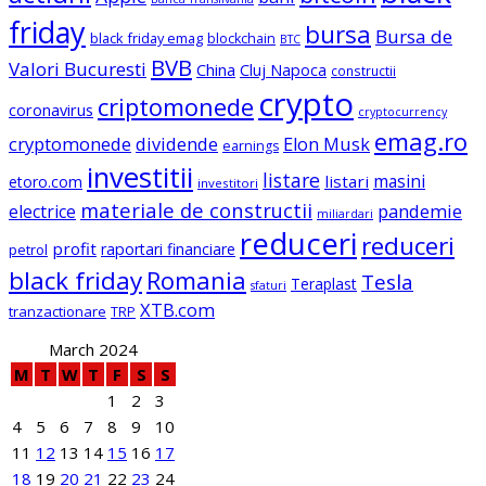
friday
bursa
Bursa de
black friday emag
blockchain
BTC
BVB
Valori Bucuresti
China
Cluj Napoca
constructii
crypto
criptomonede
coronavirus
cryptocurrency
emag.ro
cryptomonede
dividende
Elon Musk
earnings
investitii
listare
masini
listari
etoro.com
investitori
materiale de constructii
electrice
pandemie
miliardari
reduceri
reduceri
profit
raportari financiare
petrol
black friday
Romania
Tesla
Teraplast
sfaturi
XTB.com
tranzactionare
TRP
March 2024
M
T
W
T
F
S
S
1
2
3
4
5
6
7
8
9
10
11
12
13
14
15
16
17
18
19
20
21
22
23
24