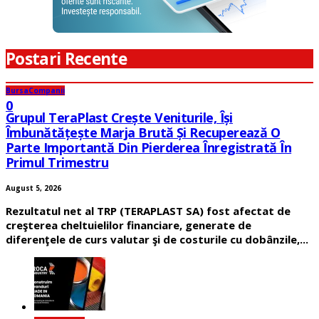
Postari Recente
Bursa
Companii
0
Grupul TeraPlast Crește Veniturile, Își
Îmbunătățește Marja Brută Și Recuperează O
Parte Importantă Din Pierderea Înregistrată În
Primul Trimestru
August 5, 2026
Rezultatul net al TRP (TERAPLAST SA) fost afectat de
creşterea cheltuielilor financiare, generate de
diferenţele de curs valutar şi de costurile cu dobânzile,...