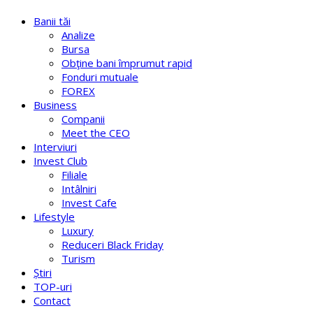
Banii tăi
Analize
Bursa
Obţine bani împrumut rapid
Fonduri mutuale
FOREX
Business
Companii
Meet the CEO
Interviuri
Invest Club
Filiale
Intâlniri
Invest Cafe
Lifestyle
Luxury
Reduceri Black Friday
Turism
Știri
TOP-uri
Contact