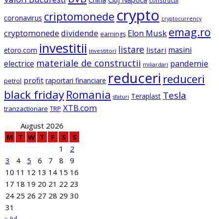
constructii
crypto
criptomonede
coronavirus
cryptocurrency
emag.ro
cryptomonede
dividende
Elon Musk
earnings
investitii
listare
masini
listari
etoro.com
investitori
materiale de constructii
electrice
pandemie
miliardari
reduceri
reduceri
profit
raportari financiare
petrol
black friday
Romania
Tesla
Teraplast
sfaturi
XTB.com
tranzactionare
TRP
August 2026
M
T
W
T
F
S
S
1
2
3
4
5
6
7
8
9
10
11
12
13
14
15
16
17
18
19
20
21
22
23
24
25
26
27
28
29
30
31
« Jul