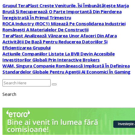
Grupul TeraPlast Crește Veniturile, Își Îmbunătățește Marja
Brută Și Recuperează O Parte Importantă Din Pierderea
Înregistrată În Primul Trimestru
ROCA Industry (ROC1) Mizează Pe Consolidarea Industriei
Românești A Materialelor De Construcții
TeraPlast Analizează Vânzarea Unor Afaceri Din Afara
Activității De Bază Pentru Reducerea Datoriilor Și
Eficientizarea Grupului
Acțiunile Companiilor Listate La BVB Devin Accesibile
Investitorilor Globali Prin Interactive Brokers
WAM, Singura Companie Românească Implicată În Definirea
Standardelor Globale Pentru Agenții AI Economici În Gaming
Search