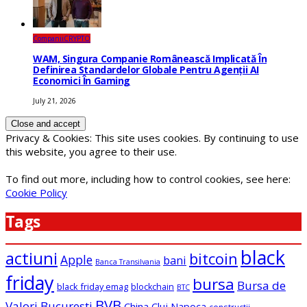
Companii
CRYPTO
WAM, Singura Companie Românească Implicată În
Definirea Standardelor Globale Pentru Agenții AI
Economici În Gaming
July 21, 2026
Privacy & Cookies: This site uses cookies. By continuing to use
this website, you agree to their use.
To find out more, including how to control cookies, see here:
Cookie Policy
Tags
black
actiuni
bitcoin
Apple
bani
Banca Transilvania
friday
bursa
Bursa de
black friday emag
blockchain
BTC
BVB
Valori Bucuresti
China
Cluj Napoca