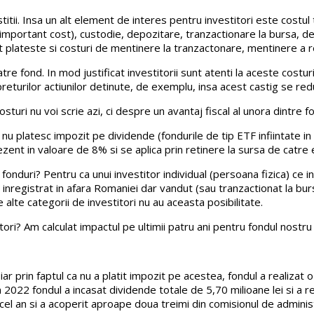
tii. Insa un alt element de interes pentru investitori este costul
 important cost), custodie, depozitare, tranzactionare la bursa, 
tat plateste si costuri de mentinere la tranzactonare, mentinere a regi
atre fond. In mod justificat investitorii sunt atenti la aceste cost
 preturilor actiunilor detinute, de exemplu, insa acest castig se re
turi nu voi scrie azi, ci despre un avantaj fiscal al unora dintre fo
i nu platesc impozit pe dividende (fondurile de tip ETF infiintate 
ezent in valoare de 8% si se aplica prin retinere la sursa de catre e
nduri? Pentru ca unui investitor individual (persoana fizica) ce inv
, inregistrat in afara Romaniei dar vandut (sau tranzactionat la bur
lte categorii de investitori nu au aceasta posibilitate.
ri? Am calculat impactul pe ultimii patru ani pentru fondul nostru
iar prin faptul ca nu a platit impozit pe acestea, fondul a realiza
n 2022 fondul a incasat dividende totale de 5,70 milioane lei si a 
cel an si a acoperit aproape doua treimi din comisionul de administ