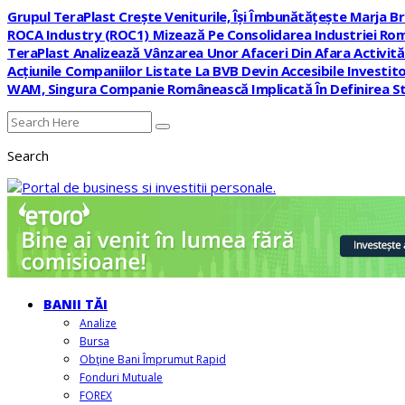
Grupul TeraPlast Crește Veniturile, Își Îmbunătățește Marja B
ROCA Industry (ROC1) Mizează Pe Consolidarea Industriei Rom
TeraPlast Analizează Vânzarea Unor Afaceri Din Afara Activităț
Acțiunile Companiilor Listate La BVB Devin Accesibile Investito
WAM, Singura Companie Românească Implicată În Definirea St
Search
BANII TĂI
Analize
Bursa
Obţine Bani Împrumut Rapid
Fonduri Mutuale
FOREX