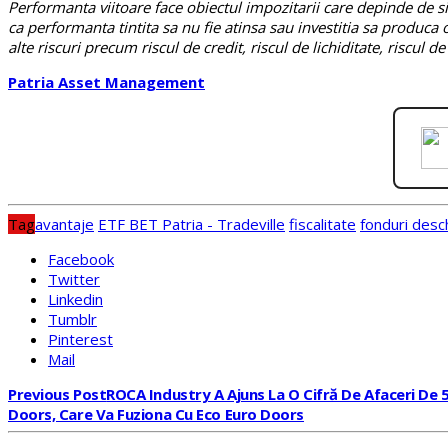
Performanta viitoare face obiectul impozitarii care depinde de situ
ca performanta tintita sa nu fie atinsa sau investitia sa produca o
alte riscuri precum riscul de credit, riscul de lichiditate, riscul d
Patria Asset Management
Tag
avantaje
ETF BET Patria - Tradeville
fiscalitate
fonduri desch
Facebook
Twitter
Linkedin
Tumblr
Pinterest
Mail
Previous Post
ROCA Industry A Ajuns La O Cifră De Afaceri De 5
Doors, Care Va Fuziona Cu Eco Euro Doors