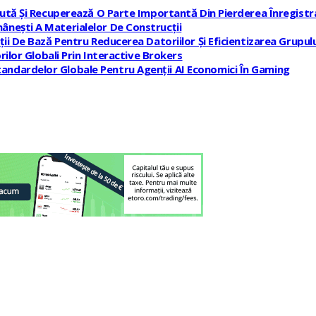
rută Și Recuperează O Parte Importantă Din Pierderea Înregistr
ânești A Materialelor De Construcții
ii De Bază Pentru Reducerea Datoriilor Și Eficientizarea Grupulu
rilor Globali Prin Interactive Brokers
andardelor Globale Pentru Agenții AI Economici În Gaming