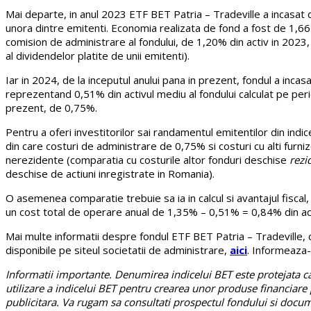
Mai departe, in anul 2023 ETF BET Patria – Tradeville a incasat d
unora dintre emitenti. Economia realizata de fond a fost de 1,66 
comision de administrare al fondului, de 1,20% din activ in 2023,
al dividendelor platite de unii emitenti).
Iar in 2024, de la inceputul anului pana in prezent, fondul a inca
reprezentand 0,51% din activul mediu al fondului calculat pe per
prezent, de 0,75%.
Pentru a oferi investitorilor sai randamentul emitentilor din ind
din care costuri de administrare de 0,75% si costuri cu alti furn
nerezidente (comparatia cu costurile altor fonduri deschise
rezi
deschise de actiuni inregistrate in Romania).
O asemenea comparatie trebuie sa ia in calcul si avantajul fiscal
un cost total de operare anual de 1,35% – 0,51% = 0,84% din act
Mai multe informatii despre fondul ETF BET Patria – Tradeville, ca
disponibile pe siteul societatii de administrare,
aici
.
Informeaza-t
Informatii importante. Denumirea indicelui BET este protejata ca 
utilizare a indicelui BET pentru crearea unor produse financiare
publicitara. Va rugam sa consultati prospectul fondului si documen