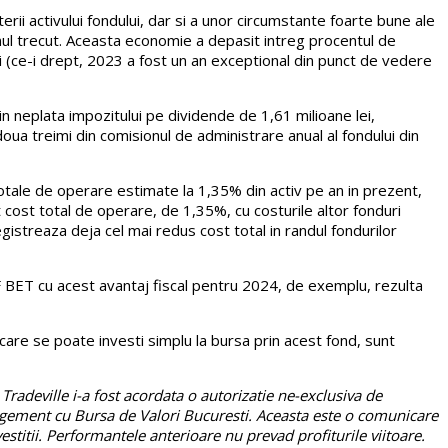
rii activului fondului, dar si a unor circumstante foarte bune ale
anul trecut. Aceasta economie a depasit intreg procentul de
 (ce-i drept, 2023 a fost un an exceptional din punct de vedere
din neplata impozitului pe dividende de 1,61 milioane lei,
ua treimi din comisionul de administrare anual al fondului din
totale de operare estimate la 1,35% din activ pe an in prezent,
 cost total de operare, de 1,35%, cu costurile altor fonduri
istreaza deja cel mai redus cost total in randul fondurilor
ETF BET cu acest avantaj fiscal pentru 2024, de exemplu, rezulta
 care se poate investi simplu la bursa prin acest fond, sunt
radeville i-a fost acordata o autorizatie ne-exclusiva de
nagement cu Bursa de Valori Bucuresti. Aceasta este o comunicare
stitii. Performantele anterioare nu prevad profiturile viitoare.