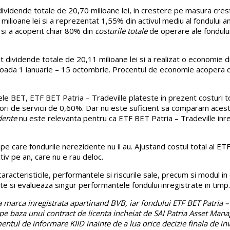
ividende totale de 20,70 milioane lei, in crestere pe masura creste
milioane lei si a reprezentat 1,55% din activul mediu al fondului 
 si a acoperit chiar 80% din
costurile totale
de operare ale fondului
sat dividende totale de 20,11 milioane lei si a realizat o economie 
ioada 1 ianuarie – 15 octombrie. Procentul de economie acopera do
icele BET, ETF BET Patria – Tradeville plateste in prezent costuri 
izori de servicii de 0,60%. Dar nu este suficient sa comparam acest
dente
nu este relevanta pentru ca ETF BET Patria – Tradeville inreg
, pe care fondurile nerezidente nu il au. Ajustand costul total al 
iv pe an, care nu e rau deloc.
racteristicile, performantele si riscurile sale, precum si modul in
e si evalueaza singur performantele fondului inregistrate in timp.
marca inregistrata apartinand BVB, iar fondului ETF BET Patria – T
 pe baza unui contract de licenta incheiat de SAI Patria Asset Ma
tul de informare KIID inainte de a lua orice decizie finala de inve