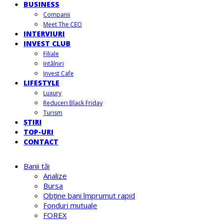
BUSINESS
Companii
Meet The CEO
INTERVIURI
INVEST CLUB
Filiale
Intâlniri
Invest Cafe
LIFESTYLE
Luxury
Reduceri Black Friday
Turism
ȘTIRI
TOP-URI
CONTACT
Banii tăi
Analize
Bursa
Obţine bani împrumut rapid
Fonduri mutuale
FOREX