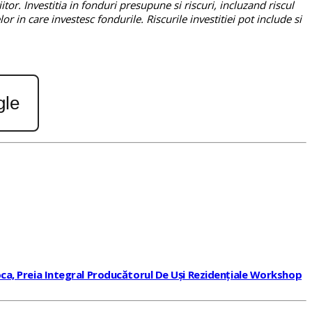
tor. Investitia in fonduri presupune si riscuri, incluzand riscul
r in care investesc fondurile. Riscurile investitiei pot include si
gle
oca, Preia Integral Producătorul De Uși Rezidențiale Workshop