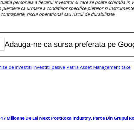
atia personala a fiecarui investitor si care se poate schimba in vii
 pierdere ca urmare a conditiilor specifice pietelor si instrumentelo
e contraparte, riscul operational sau riscul de durabilitate.
Adauga-ne ca sursa preferata pe Goo
ise de investitii
investitii pasive
Patria Asset Management
taxe
17 Milioane De Lei
Next Post
Roca Industry, Parte Din Grupul R