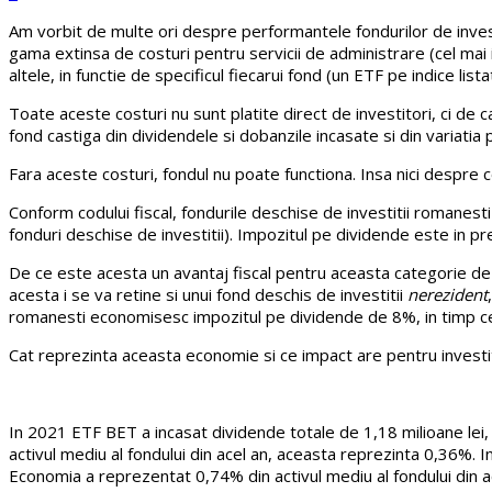
Am vorbit de multe ori despre performantele fondurilor de investi
gama extinsa de costuri pentru servicii de administrare (cel mai
altele, in functie de specificul fiecarui fond (un ETF pe indice lis
Toate aceste costuri nu sunt platite direct de investitori, ci de c
fond castiga din dividendele si dobanzile incasate si din variatia
Fara aceste costuri, fondul nu poate functiona. Insa nici despre cos
Conform codului fiscal, fondurile deschise de investitii romanest
fonduri deschise de investitii). Impozitul pe dividende este in pr
De ce este acesta un avantaj fiscal pentru aceasta categorie de fo
acesta i se va retine si unui fond deschis de investitii
nerezident
romanesti economisesc impozitul pe dividende de 8%, in timp ce a
Cat reprezinta aceasta economie si ce impact are pentru investito
In 2021 ETF BET a incasat dividende totale de 1,18 milioane lei, 
activul mediu al fondului din acel an, aceasta reprezinta 0,36%. I
Economia a reprezentat 0,74% din activul mediu al fondului din a