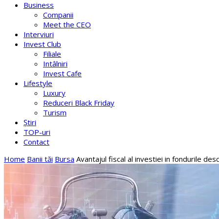
Business
Companii
Meet the CEO
Interviuri
Invest Club
Filiale
Intâlniri
Invest Cafe
Lifestyle
Luxury
Reduceri Black Friday
Turism
Știri
TOP-uri
Contact
Home
Banii tăi
Bursa
Avantajul fiscal al investiei in fondurile de