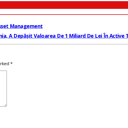
Asset Management
ia, A Depășit Valoarea De 1 Miliard De Lei În Active 
arked
*