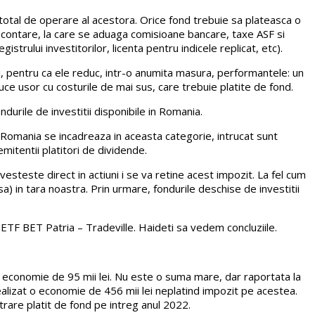
 total de operare al acestora. Orice fond trebuie sa plateasca o
decontare, la care se aduaga comisioane bancare, taxe ASF si
strului investitorilor, licenta pentru indicele replicat, etc).
uri, pentru ca ele reduc, intr-o anumita masura, performantele: un
duce usor cu costurile de mai sus, care trebuie platite de fond.
ndurile de investitii disponibile in Romania.
in Romania se incadreaza in aceasta categorie, intrucat sunt
mitentii platitori de dividende.
esteste direct in actiuni i se va retine acest impozit. La fel cum
sa) in tara noastra. Prin urmare, fondurile deschise de investitii
 ETF BET Patria – Tradeville. Haideti sa vedem concluziile.
t o economie de 95 mii lei. Nu este o suma mare, dar raportata la
realizat o economie de 456 mii lei neplatind impozit pe acestea.
rare platit de fond pe intreg anul 2022.