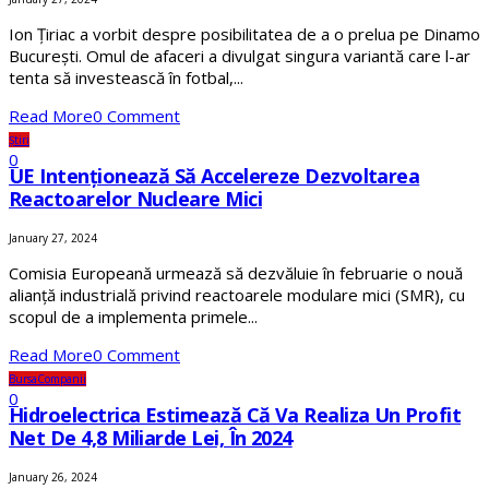
Ion Țiriac a vorbit despre posibilitatea de a o prelua pe Dinamo
București. Omul de afaceri a divulgat singura variantă care l-ar
tenta să investească în fotbal,...
Read More
0 Comment
Știri
0
UE Intenționează Să Accelereze Dezvoltarea
Reactoarelor Nucleare Mici
January 27, 2024
Comisia Europeană urmează să dezvăluie în februarie o nouă
alianță industrială privind reactoarele modulare mici (SMR), cu
scopul de a implementa primele...
Read More
0 Comment
Bursa
Companii
0
Hidroelectrica Estimează Că Va Realiza Un Profit
Net De 4,8 Miliarde Lei, În 2024
January 26, 2024