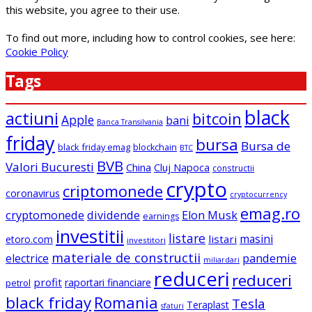
this website, you agree to their use.
To find out more, including how to control cookies, see here:
Cookie Policy
Tags
black
actiuni
bitcoin
Apple
bani
Banca Transilvania
friday
bursa
Bursa de
black friday emag
blockchain
BTC
BVB
Valori Bucuresti
China
Cluj Napoca
constructii
crypto
criptomonede
coronavirus
cryptocurrency
emag.ro
cryptomonede
dividende
Elon Musk
earnings
investitii
listare
masini
listari
etoro.com
investitori
materiale de constructii
electrice
pandemie
miliardari
reduceri
reduceri
profit
raportari financiare
petrol
black friday
Romania
Tesla
Teraplast
sfaturi