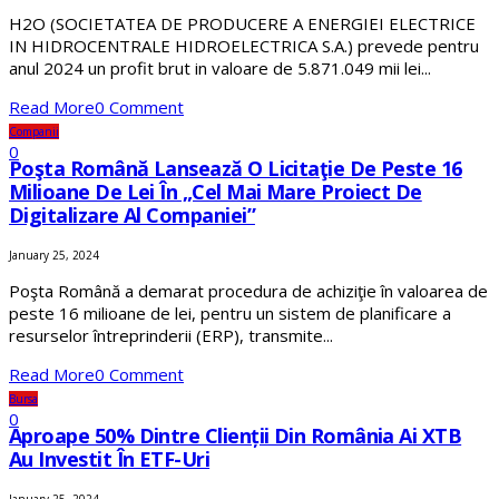
H2O (SOCIETATEA DE PRODUCERE A ENERGIEI ELECTRICE
IN HIDROCENTRALE HIDROELECTRICA S.A.) prevede pentru
anul 2024 un profit brut in valoare de 5.871.049 mii lei...
Read More
0 Comment
Companii
0
Poşta Română Lansează O Licitaţie De Peste 16
Milioane De Lei În „cel Mai Mare Proiect De
Digitalizare Al Companiei”
January 25, 2024
Poşta Română a demarat procedura de achiziţie în valoarea de
peste 16 milioane de lei, pentru un sistem de planificare a
resurselor întreprinderii (ERP), transmite...
Read More
0 Comment
Bursa
0
Aproape 50% Dintre Clienții Din România Ai XTB
Au Investit În ETF-Uri