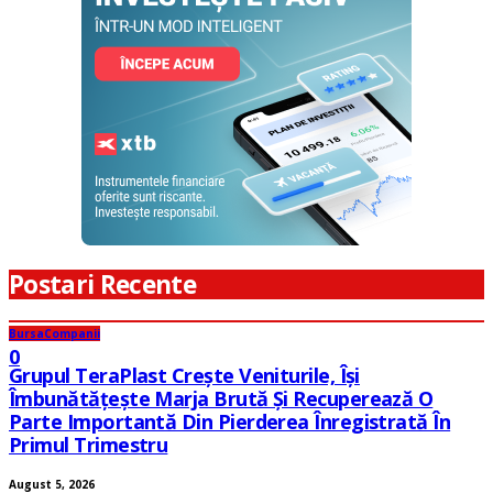
Postari Recente
Bursa
Companii
0
Grupul TeraPlast Crește Veniturile, Își
Îmbunătățește Marja Brută Și Recuperează O
Parte Importantă Din Pierderea Înregistrată În
Primul Trimestru
August 5, 2026