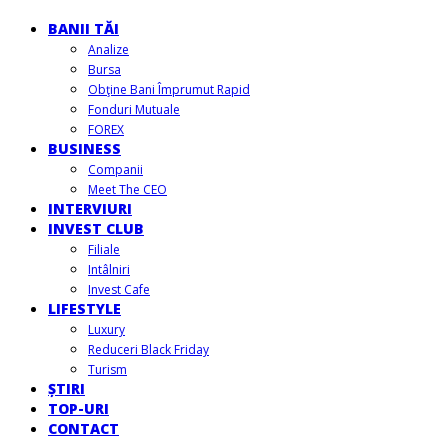
BANII TĂI
Analize
Bursa
Obţine Bani Împrumut Rapid
Fonduri Mutuale
FOREX
BUSINESS
Companii
Meet The CEO
INTERVIURI
INVEST CLUB
Filiale
Intâlniri
Invest Cafe
LIFESTYLE
Luxury
Reduceri Black Friday
Turism
ȘTIRI
TOP-URI
CONTACT