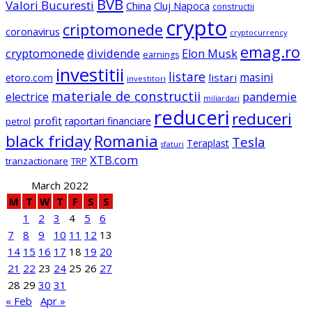
BVB
Valori Bucuresti
China
Cluj Napoca
constructii
crypto
criptomonede
coronavirus
cryptocurrency
emag.ro
cryptomonede
dividende
Elon Musk
earnings
investitii
listare
masini
listari
etoro.com
investitori
materiale de constructii
electrice
pandemie
miliardari
reduceri
reduceri
profit
raportari financiare
petrol
black friday
Romania
Tesla
Teraplast
sfaturi
XTB.com
tranzactionare
TRP
March 2022
M
T
W
T
F
S
S
1
2
3
4
5
6
7
8
9
10
11
12
13
14
15
16
17
18
19
20
21
22
23
24
25
26
27
28
29
30
31
« Feb
Apr »