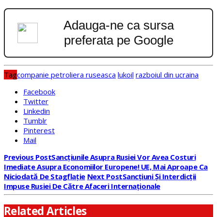
Adauga-ne ca sursa
preferata pe Google
Tag
companie petroliera ruseasca
lukoil
razboiul din ucraina
Facebook
Twitter
Linkedin
Tumblr
Pinterest
Mail
Previous Post
Sancțiunile Asupra Rusiei Vor Avea Costuri
Imediate Asupra Economiilor Europene! UE, Mai Aproape Ca
Niciodată De Stagflație
Next Post
Sancțiuni Și Interdicții
Impuse Rusiei De Către Afaceri Internaționale
Related Articles