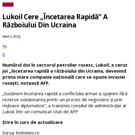
Companii
Lukoil Cere „încetarea Rapidă” A
Războiului Din Ucraina
March 3, 2022
0
51
0
​Numărul doi în sectorul petrolier rusesc, Lukoil, a cerut
joi „încetarea rapidă a războiului din Ucraina, devenind
prima mare companie națională care se opune invaziei
rusești, notează AFP.
„Susținem încetarea rapidă a conflictului armat și spijinim fără
rezerve soluționarea printr-un proces de negociere și prin
mijloace diplomatice”, a transmis consiliul de administrație al
Lukoil, într-un comunicat citat de AFP.
Știre în curs de actualizare
Sursa: hotnews.ro