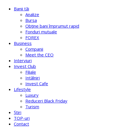
Banii tăi
Analize
Bursa
Obţine bani împrumut rapid
Fonduri mutuale
FOREX
Business
Companii
Meet the CEO
Interviuri
Invest Club
Filiale
Intâlniri
Invest Cafe
Lifestyle
Luxury
Reduceri Black Friday
Turism
Știri
TOP-uri
Contact