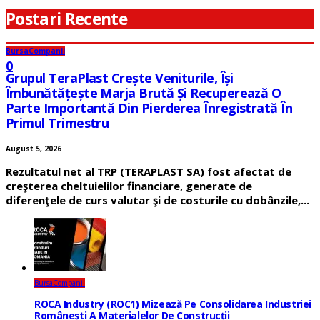
Postari Recente
Bursa
Companii
0
Grupul TeraPlast Crește Veniturile, Își
Îmbunătățește Marja Brută Și Recuperează O
Parte Importantă Din Pierderea Înregistrată În
Primul Trimestru
August 5, 2026
Rezultatul net al TRP (TERAPLAST SA) fost afectat de
creşterea cheltuielilor financiare, generate de
diferenţele de curs valutar şi de costurile cu dobânzile,...
Bursa
Companii
ROCA Industry (ROC1) Mizează Pe Consolidarea Industriei
Românești A Materialelor De Construcții