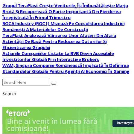
Grupul TeraPlast Crește Veniturile, Își Îmbunătățește Marja
Brută Și Recuperează O Parte Importantă Din Pierderea
Înregistrată În Primul Trimestru
ROCA Industry (ROC1) Mizează Pe Consolidarea Industriei
Românești A Materialelor De Construcții
TeraPlast Analizează Vânzarea Unor Afaceri Din Afara
Activității De Bază Pentru Reducerea Datoriilor Și
Eficientizarea Grupului
Acțiunile Companiilor Listate La BVB Devin Accesibile
Investitorilor Globali Prin Interactive Brokers
WAM, Singura Companie Românească Implicată În Definirea
Standardelor Globale Pentru Agenții AI Economici În Gaming
Search