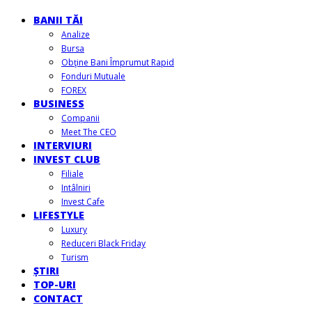
BANII TĂI
Analize
Bursa
Obţine Bani Împrumut Rapid
Fonduri Mutuale
FOREX
BUSINESS
Companii
Meet The CEO
INTERVIURI
INVEST CLUB
Filiale
Intâlniri
Invest Cafe
LIFESTYLE
Luxury
Reduceri Black Friday
Turism
ȘTIRI
TOP-URI
CONTACT