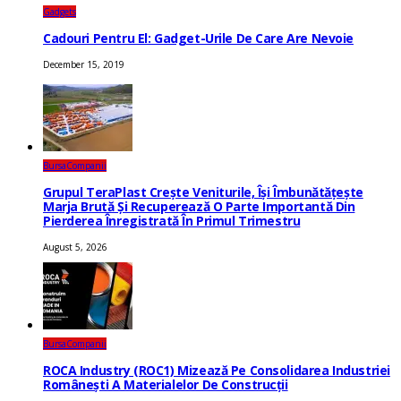
Gadgets
Cadouri Pentru El: Gadget-Urile De Care Are Nevoie
December 15, 2019
Bursa
Companii
Grupul TeraPlast Crește Veniturile, Își Îmbunătățește
Marja Brută Și Recuperează O Parte Importantă Din
Pierderea Înregistrată În Primul Trimestru
August 5, 2026
Bursa
Companii
ROCA Industry (ROC1) Mizează Pe Consolidarea Industriei
Românești A Materialelor De Construcții