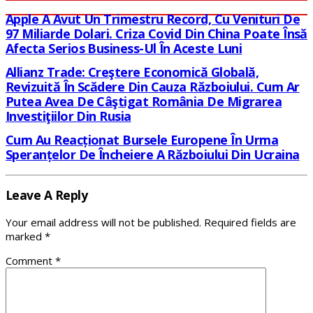
Apple A Avut Un Trimestru Record, Cu Venituri De
97 Miliarde Dolari. Criza Covid Din China Poate Însă
Afecta Serios Business-Ul În Aceste Luni
Allianz Trade: Creştere Economică Globală,
Revizuită În Scădere Din Cauza Războiului. Cum Ar
Putea Avea De Câştigat România De Migrarea
Investiţiilor Din Rusia
Cum Au Reacționat Bursele Europene În Urma
Speranțelor De Încheiere A Războiului Din Ucraina
Leave A Reply
Your email address will not be published.
Required fields are
marked
*
Comment
*