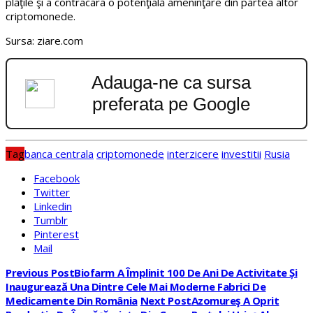
plăţile şi a contracara o potenţială ameninţare din partea altor
criptomonede.
Sursa: ziare.com
Adauga-ne ca sursa
preferata pe Google
Tag
banca centrala
criptomonede
interzicere
investitii
Rusia
Facebook
Twitter
Linkedin
Tumblr
Pinterest
Mail
Previous Post
Biofarm A Împlinit 100 De Ani De Activitate Și
Inaugurează Una Dintre Cele Mai Moderne Fabrici De
Medicamente Din România
Next Post
Azomureş A Oprit