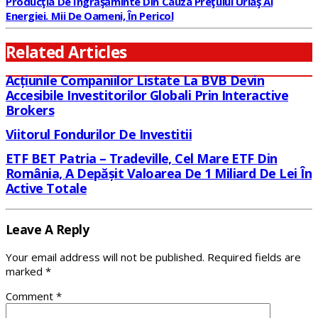
Producţia De Îngrăşăminte Din Cauza Preţului Uriaş Al
Energiei. Mii De Oameni, În Pericol
Related Articles
Acțiunile Companiilor Listate La BVB Devin
Accesibile Investitorilor Globali Prin Interactive
Brokers
Viitorul Fondurilor De Investitii
ETF BET Patria – Tradeville, Cel Mare ETF Din
România, A Depășit Valoarea De 1 Miliard De Lei În
Active Totale
Leave A Reply
Your email address will not be published.
Required fields are
marked
*
Comment
*