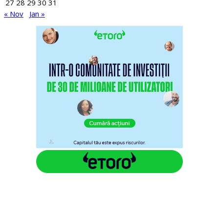
27
28
29
30
31
« Nov
Jan »