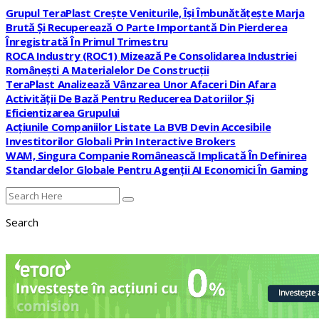
Grupul TeraPlast Crește Veniturile, Își Îmbunătățește Marja
Brută Și Recuperează O Parte Importantă Din Pierderea
Înregistrată În Primul Trimestru
ROCA Industry (ROC1) Mizează Pe Consolidarea Industriei
Românești A Materialelor De Construcții
TeraPlast Analizează Vânzarea Unor Afaceri Din Afara
Activității De Bază Pentru Reducerea Datoriilor Și
Eficientizarea Grupului
Acțiunile Companiilor Listate La BVB Devin Accesibile
Investitorilor Globali Prin Interactive Brokers
WAM, Singura Companie Românească Implicată În Definirea
Standardelor Globale Pentru Agenții AI Economici În Gaming
Search