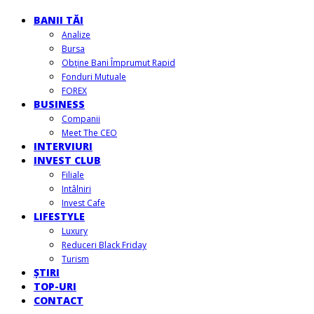
BANII TĂI
Analize
Bursa
Obţine Bani Împrumut Rapid
Fonduri Mutuale
FOREX
BUSINESS
Companii
Meet The CEO
INTERVIURI
INVEST CLUB
Filiale
Intâlniri
Invest Cafe
LIFESTYLE
Luxury
Reduceri Black Friday
Turism
ȘTIRI
TOP-URI
CONTACT