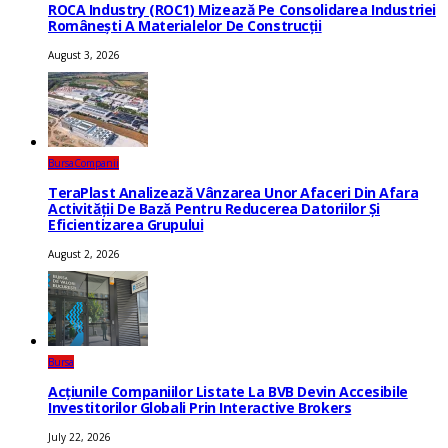
ROCA Industry (ROC1) Mizează Pe Consolidarea Industriei
Românești A Materialelor De Construcții
August 3, 2026
Bursa
Companii
TeraPlast Analizează Vânzarea Unor Afaceri Din Afara
Activității De Bază Pentru Reducerea Datoriilor Și
Eficientizarea Grupului
August 2, 2026
Bursa
Acțiunile Companiilor Listate La BVB Devin Accesibile
Investitorilor Globali Prin Interactive Brokers
July 22, 2026