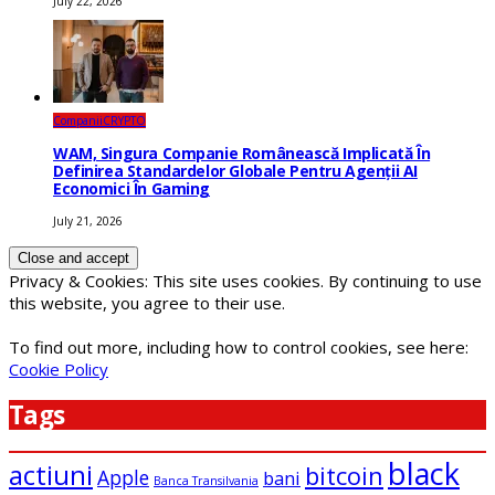
July 22, 2026
Companii
CRYPTO
WAM, Singura Companie Românească Implicată În
Definirea Standardelor Globale Pentru Agenții AI
Economici În Gaming
July 21, 2026
Privacy & Cookies: This site uses cookies. By continuing to use
this website, you agree to their use.
To find out more, including how to control cookies, see here:
Cookie Policy
Tags
black
actiuni
bitcoin
Apple
bani
Banca Transilvania