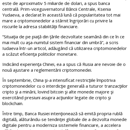
este de aproximativ 5 miliarde de dolari, a spus banca
centrală. Prim-viceguvernatorul Băncii Centrale, Ksenia
Yudaeva, a declarat în această lună că popularitatea tot mai
mare a criptomonedelor a stârnit îngrijorări cu privire la
riscurile la adresa stabilităţii financiare.
”Situaţia de pe piaţă din ţările dezvoltate seamănă din ce în ce
mai mult cu aşa-numitul sistem financiar din umbră”, a scris
Iudaeva într-un articol, adăugând că utilizarea criptomonedelor
a scăzut eficienţa politicilor monetare.
Indicând experienţa Chinei, ea a spus că Rusia are nevoie de o
nouă ajustare a reglementării criptomonedei.
În septembrie, China şi-a intensificat restricţiile împotriva
criptomonedelor cu o interdicţie generală a tuturor tranzacţiilor
cripto şi a minării, lovind bitcoin şi alte monede majore şi
exercitând presiuni asupra acţiunilor legate de cripto şi
blockchain.
Între timp, Banca Rusiei intenţionează să emită propria rublă
digitală, alăturându-se tendinţei globale de a dezvolta monede
digitale pentru a moderniza sistemele financiare, a accelera