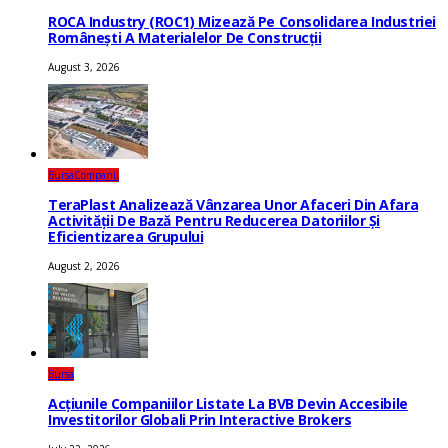
ROCA Industry (ROC1) Mizează Pe Consolidarea Industriei
Românești A Materialelor De Construcții
August 3, 2026
Bursa
Companii
TeraPlast Analizează Vânzarea Unor Afaceri Din Afara
Activității De Bază Pentru Reducerea Datoriilor Și
Eficientizarea Grupului
August 2, 2026
Bursa
Acțiunile Companiilor Listate La BVB Devin Accesibile
Investitorilor Globali Prin Interactive Brokers