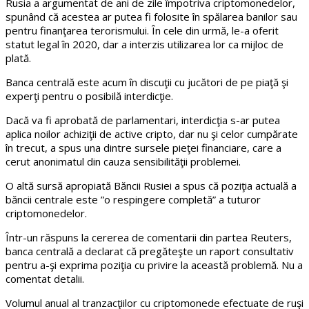
Rusia a argumentat de ani de zile împotriva criptomonedelor,
spunând că acestea ar putea fi folosite în spălarea banilor sau
pentru finanţarea terorismului. În cele din urmă, le-a oferit
statut legal în 2020, dar a interzis utilizarea lor ca mijloc de
plată.
Banca centrală este acum în discuţii cu jucători de pe piaţă şi
experţi pentru o posibilă interdicţie.
Dacă va fi aprobată de parlamentari, interdicţia s-ar putea
aplica noilor achiziţii de active cripto, dar nu şi celor cumpărate
în trecut, a spus una dintre sursele pieţei financiare, care a
cerut anonimatul din cauza sensibilităţii problemei.
O altă sursă apropiată Băncii Rusiei a spus că poziţia actuală a
băncii centrale este ”o respingere completă” a tuturor
criptomonedelor.
Într-un răspuns la cererea de comentarii din partea Reuters,
banca centrală a declarat că pregăteşte un raport consultativ
pentru a-şi exprima poziţia cu privire la această problemă. Nu a
comentat detalii.
Volumul anual al tranzacţiilor cu criptomonede efectuate de ruşi