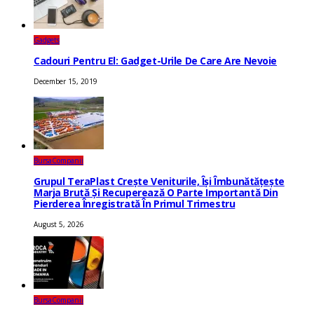
Gadgets
Cadouri Pentru El: Gadget-Urile De Care Are Nevoie
December 15, 2019
Bursa
Companii
Grupul TeraPlast Crește Veniturile, Își Îmbunătățește
Marja Brută Și Recuperează O Parte Importantă Din
Pierderea Înregistrată În Primul Trimestru
August 5, 2026
Bursa
Companii