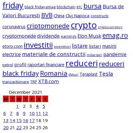
friday
bursa
Bursa de
black friday emag
blockchain
BTC
BVB
Valori Bucuresti
China
Cluj Napoca
constructii
crypto
criptomonede
coronavirus
cryptocurrency
emag.ro
cryptomonede
dividende
Elon Musk
earnings
investitii
listare
masini
listari
etoro.com
investitori
materiale de constructii
electrice
pandemie
miliardari
reduceri
reduceri
profit
raportari financiare
petrol
black friday
Romania
Tesla
Teraplast
sfaturi
XTB.com
tranzactionare
TRP
December 2021
M
T
W
T
F
S
S
1
2
3
4
5
6
7
8
9
10
11
12
13
14
15
16
17
18
19
20
21
22
23
24
25
26