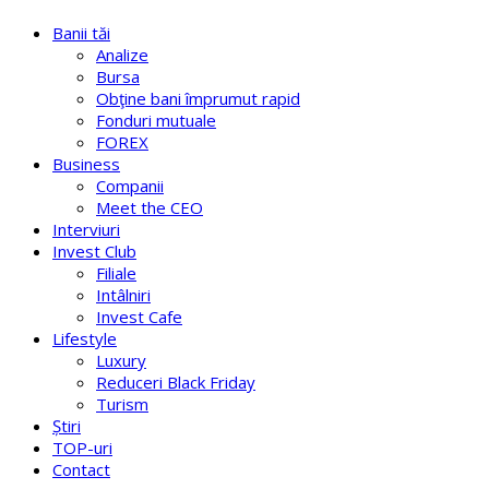
Banii tăi
Analize
Bursa
Obţine bani împrumut rapid
Fonduri mutuale
FOREX
Business
Companii
Meet the CEO
Interviuri
Invest Club
Filiale
Intâlniri
Invest Cafe
Lifestyle
Luxury
Reduceri Black Friday
Turism
Știri
TOP-uri
Contact