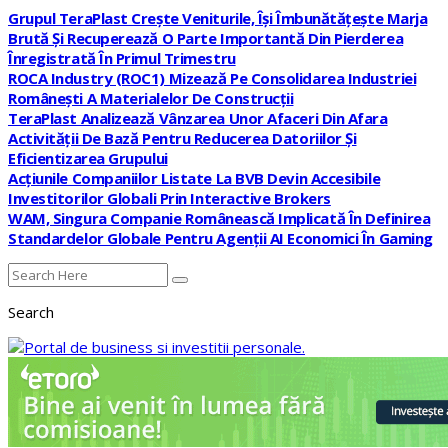
Grupul TeraPlast Crește Veniturile, Își Îmbunătățește Marja
Brută Și Recuperează O Parte Importantă Din Pierderea
Înregistrată În Primul Trimestru
ROCA Industry (ROC1) Mizează Pe Consolidarea Industriei
Românești A Materialelor De Construcții
TeraPlast Analizează Vânzarea Unor Afaceri Din Afara
Activității De Bază Pentru Reducerea Datoriilor Și
Eficientizarea Grupului
Acțiunile Companiilor Listate La BVB Devin Accesibile
Investitorilor Globali Prin Interactive Brokers
WAM, Singura Companie Românească Implicată În Definirea
Standardelor Globale Pentru Agenții AI Economici În Gaming
Search