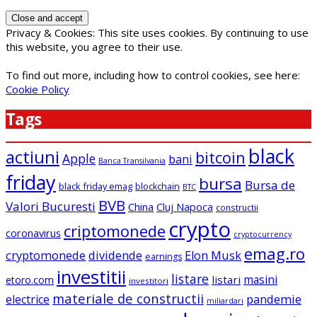
Privacy & Cookies: This site uses cookies. By continuing to use
this website, you agree to their use.
To find out more, including how to control cookies, see here:
Cookie Policy
Tags
black
actiuni
bitcoin
Apple
bani
Banca Transilvania
friday
bursa
Bursa de
black friday emag
blockchain
BTC
BVB
Valori Bucuresti
China
Cluj Napoca
constructii
crypto
criptomonede
coronavirus
cryptocurrency
emag.ro
cryptomonede
dividende
Elon Musk
earnings
investitii
listare
masini
listari
etoro.com
investitori
materiale de constructii
electrice
pandemie
miliardari