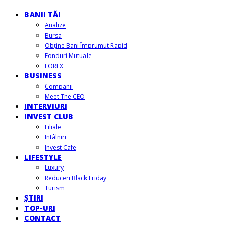
BANII TĂI
Analize
Bursa
Obţine Bani Împrumut Rapid
Fonduri Mutuale
FOREX
BUSINESS
Companii
Meet The CEO
INTERVIURI
INVEST CLUB
Filiale
Intâlniri
Invest Cafe
LIFESTYLE
Luxury
Reduceri Black Friday
Turism
ȘTIRI
TOP-URI
CONTACT