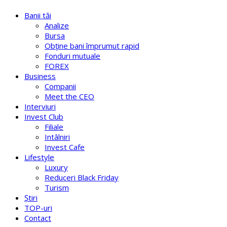
Banii tăi
Analize
Bursa
Obţine bani împrumut rapid
Fonduri mutuale
FOREX
Business
Companii
Meet the CEO
Interviuri
Invest Club
Filiale
Intâlniri
Invest Cafe
Lifestyle
Luxury
Reduceri Black Friday
Turism
Știri
TOP-uri
Contact