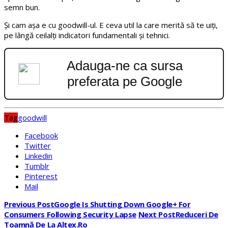
semn bun.
Și cam așa e cu goodwill-ul. E ceva util la care merită să te uiți,
pe lângă ceilalți indicatori fundamentali și tehnici.
Adauga-ne ca sursa
preferata pe Google
Tag
goodwill
Facebook
Twitter
Linkedin
Tumblr
Pinterest
Mail
Previous Post
Google Is Shutting Down Google+ For
Consumers Following Security Lapse
Next Post
Reduceri De
Toamnă De La Altex.ro