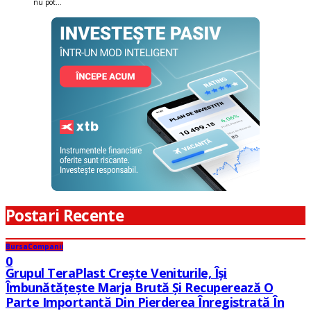
nu pot...
Postari Recente
Bursa
Companii
0
Grupul TeraPlast Crește Veniturile, Își
Îmbunătățește Marja Brută Și Recuperează O
Parte Importantă Din Pierderea Înregistrată În