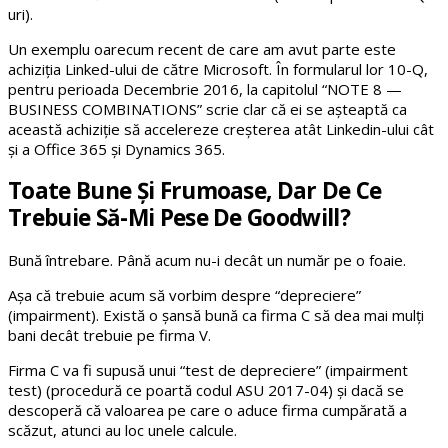
uri).
Un exemplu oarecum recent de care am avut parte este
achiziția Linked-ului de către Microsoft. În formularul lor 10-Q,
pentru perioada Decembrie 2016, la capitolul “NOTE 8 —
BUSINESS COMBINATIONS” scrie clar că ei se așteaptă ca
această achiziție să accelereze creșterea atât Linkedin-ului cât
și a Office 365 și Dynamics 365.
Toate Bune Și Frumoase, Dar De Ce
Trebuie Să-Mi Pese De Goodwill?
Bună întrebare. Până acum nu-i decât un număr pe o foaie.
Așa că trebuie acum să vorbim despre “depreciere”
(impairment). Există o șansă bună ca firma C să dea mai mulți
bani decât trebuie pe firma V.
Firma C va fi supusă unui “test de depreciere” (impairment
test) (procedură ce poartă codul ASU 2017-04) și dacă se
descoperă că valoarea pe care o aduce firma cumpărată a
scăzut, atunci au loc unele calcule.