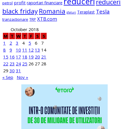
reduceri
reduceri
profit
raportari financiare
petrol
black friday
Romania
Tesla
Teraplast
sfaturi
XTB.com
tranzactionare
TRP
October 2018
M
T
W
T
F
S
S
1
2
3
4
5
6
7
8
9
10
11
12
13
14
15
16
17
18
19
20
21
22
23
24
25
26
27
28
29
30
31
« Sep
Nov »