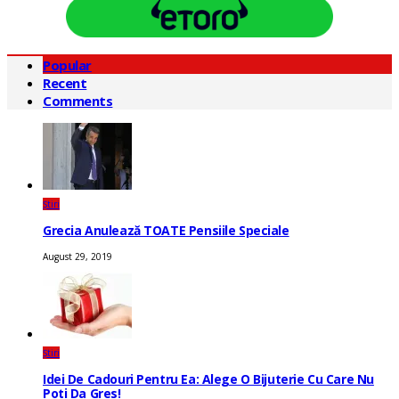
Popular
Recent
Comments
Știri
Grecia Anulează TOATE Pensiile Speciale
August 29, 2019
Știri
Idei De Cadouri Pentru Ea: Alege O Bijuterie Cu Care Nu
Poti Da Gres!