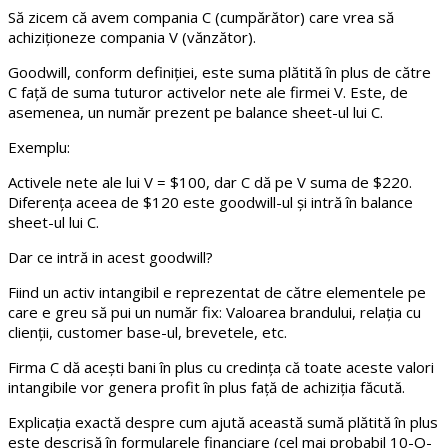
Să zicem că avem compania C (cumpărător) care vrea să
achiziționeze compania V (vănzător).
Goodwill, conform definiției, este suma plătită în plus de către
C față de suma tuturor activelor nete ale firmei V. Este, de
asemenea, un număr prezent pe balance sheet-ul lui C.
Exemplu:
Activele nete ale lui V = $100, dar C dă pe V suma de $220.
Diferența aceea de $120 este goodwill-ul și intră în balance
sheet-ul lui C.
Dar ce intră in acest goodwill?
Fiind un activ intangibil e reprezentat de către elementele pe
care e greu să pui un număr fix: Valoarea brandului, relația cu
clienții, customer base-ul, brevetele, etc.
Firma C dă acești bani în plus cu credința că toate aceste valori
intangibile vor genera profit în plus față de achiziția făcută.
Explicația exactă despre cum ajută această sumă plătită în plus
este descrisă în formularele financiare (cel mai probabil 10-Q-