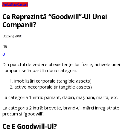
Analize
Bursa
Companii
Ce Reprezintă “goodwill”-Ul Unei
Companii?
October 8, 2018
0
49
0
Din punctul de vedere al existenței lor fizice, activele unei
companii se împart în două categorii:
imobilizări corporale (tangible assets)
active necorporale (intangible assets)
La categoria 1 intră: pământ, clădiri, mașinării, marfă, etc.
La categoria 2 intră: brevete, brand-ul, mărci înregistrate
precum și “goodwill”.
Ce E Goodwill-Ul?