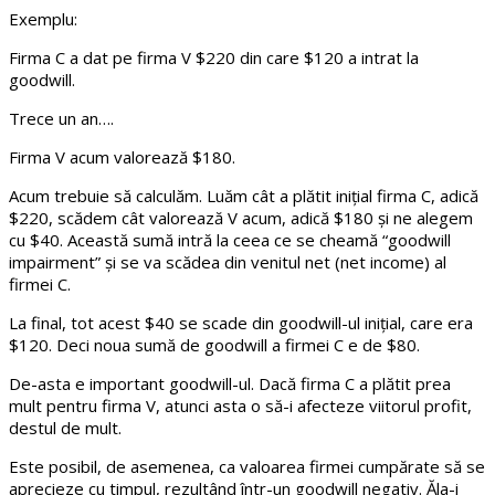
Exemplu:
Firma C a dat pe firma V $220 din care $120 a intrat la
goodwill.
Trece un an….
Firma V acum valorează $180.
Acum trebuie să calculăm. Luăm cât a plătit inițial firma C, adică
$220, scădem cât valorează V acum, adică $180 și ne alegem
cu $40. Această sumă intră la ceea ce se cheamă “goodwill
impairment” și se va scădea din venitul net (net income) al
firmei C.
La final, tot acest $40 se scade din goodwill-ul inițial, care era
$120. Deci noua sumă de goodwill a firmei C e de $80.
De-asta e important goodwill-ul. Dacă firma C a plătit prea
mult pentru firma V, atunci asta o să-i afecteze viitorul profit,
destul de mult.
Este posibil, de asemenea, ca valoarea firmei cumpărate să se
aprecieze cu timpul, rezultând într-un goodwill negativ. Ăla-i