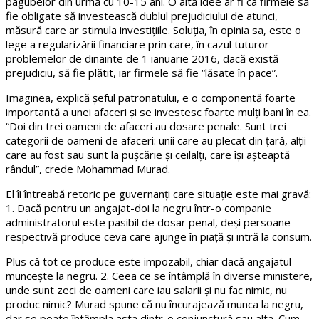
pagubelor din urmă cu 10-15 ani. O altă idee ar fi ca firmele să
fie obligate să investească dublul prejudiciului de atunci,
măsură care ar stimula investițiile. Soluția, în opinia sa, este o
lege a regularizării financiare prin care, în cazul tuturor
problemelor de dinainte de 1 ianuarie 2016, dacă există
prejudiciu, să fie plătit, iar firmele să fie “lăsate în pace”.
Imaginea, explică șeful patronatului, e o componentă foarte
importantă a unei afaceri și se investesc foarte mulți bani în ea.
“Doi din trei oameni de afaceri au dosare penale. Sunt trei
categorii de oameni de afaceri: unii care au plecat din țară, alții
care au fost sau sunt la pușcărie și ceilalți, care își așteaptă
rândul”, crede Mohammad Murad.
El îi întreabă retoric pe guvernanți care situație este mai gravă:
1. Dacă pentru un angajat-doi la negru într-o companie
administratorul este pasibil de dosar penal, deși persoane
respectivă produce ceva care ajunge în piață și intră la consum.
Plus că tot ce produce este impozabil, chiar dacă angajatul
muncește la negru. 2. Ceea ce se întâmplă în diverse ministere,
unde sunt zeci de oameni care iau salarii și nu fac nimic, nu
produc nimic? Murad spune că nu încurajează munca la negru,
dar se poate întâmpla asta dintr-o conjunctură sau alta. Cum