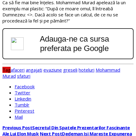
Ca să fie mai bine înțeles. Mohammad Murad apelează la un
exemplu mai plastic: “După ce moare omul, îl întreabă
Dumnezeu: <>. Dacă acolo se face un calcul, de ce nu se
procedează la fel și pe pământ?”
Adauga-ne ca sursa
preferata pe Google
Tag
afaceri
angajati
evaziune
greseli
hoteluri
Mohammad
Murad
sfaturi
Facebook
Twitter
Linkedin
Tumblr
Pinterest
Mail
Previous Post
Secretul Din Spatele Prezentarilor Fascinante
Ale Lui Elon Musk
Next Post
Dedeman Isi Mareste Expunerea