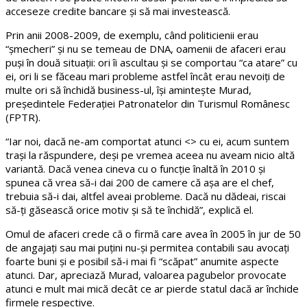
acceseze credite bancare și să mai investească.
Prin anii 2008-2009, de exemplu, când politicienii erau
“șmecheri” și nu se temeau de DNA, oamenii de afaceri erau
puși în două situații: ori îi ascultau și se comportau “ca atare” cu
ei, ori li se făceau mari probleme astfel încât erau nevoiți de
multe ori să închidă business-ul, își amintește Murad,
președintele Federației Patronatelor din Turismul Românesc
(FPTR).
“Iar noi, dacă ne-am comportat atunci <> cu ei, acum suntem
trași la răspundere, deși pe vremea aceea nu aveam nicio altă
variantă. Dacă venea cineva cu o funcție înaltă în 2010 și
spunea că vrea să-i dai 200 de camere că așa are el chef,
trebuia să-i dai, altfel aveai probleme. Dacă nu dădeai, riscai
să-ți găsească orice motiv și să te închidă”, explică el.
Omul de afaceri crede că o firmă care avea în 2005 în jur de 50
de angajați sau mai puțini nu-și permitea contabili sau avocați
foarte buni și e posibil să-i mai fi “scăpat” anumite aspecte
atunci. Dar, apreciază Murad, valoarea pagubelor provocate
atunci e mult mai mică decât ce ar pierde statul dacă ar închide
firmele respective.