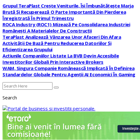
Grupul TeraPlast Crește Veniturile, Își Îmbunătățește Marja
Brută Și Recuperează O Parte Importantă Din Pierderea
Înregistrată În Primul Trimestru
ROCA Industry (ROC1) Mizează Pe Consolidarea Industriei
Românești A Materialelor De Construcții
TeraPlast Analizează Vânzarea Unor Afaceri Din Afara
Activității De Bază Pentru Reducerea Datoriilor Și
Eficientizarea Grupului
Acțiunile Companiilor Listate La BVB Devin Accesibile
Investitorilor Globali Prin Interactive Brokers
WAM, Singura Companie Românească Implicată În Definirea
Standardelor Globale Pentru Agenții AI Economici În Gaming
Search