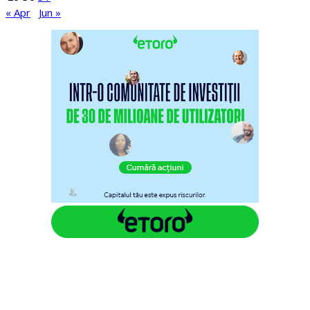
« Apr
Jun »