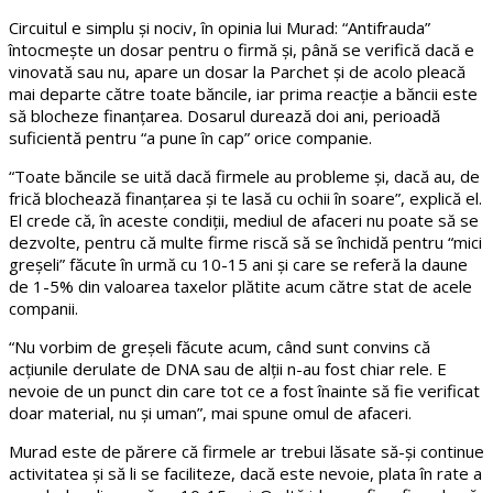
Circuitul e simplu și nociv, în opinia lui Murad: “Antifrauda”
întocmește un dosar pentru o firmă și, până se verifică dacă e
vinovată sau nu, apare un dosar la Parchet și de acolo pleacă
mai departe către toate băncile, iar prima reacție a băncii este
să blocheze finanțarea. Dosarul durează doi ani, perioadă
suficientă pentru “a pune în cap” orice companie.
“Toate băncile se uită dacă firmele au probleme și, dacă au, de
frică blochează finanțarea și te lasă cu ochii în soare”, explică el.
El crede că, în aceste condiții, mediul de afaceri nu poate să se
dezvolte, pentru că multe firme riscă să se închidă pentru “mici
greșeli” făcute în urmă cu 10-15 ani și care se referă la daune
de 1-5% din valoarea taxelor plătite acum către stat de acele
companii.
“Nu vorbim de greșeli făcute acum, când sunt convins că
acțiunile derulate de DNA sau de alții n-au fost chiar rele. E
nevoie de un punct din care tot ce a fost înainte să fie verificat
doar material, nu și uman”, mai spune omul de afaceri.
Murad este de părere că firmele ar trebui lăsate să-și continue
activitatea și să li se faciliteze, dacă este nevoie, plata în rate a