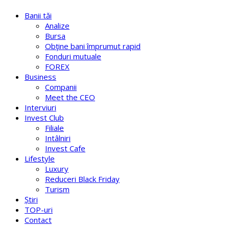
Banii tăi
Analize
Bursa
Obţine bani împrumut rapid
Fonduri mutuale
FOREX
Business
Companii
Meet the CEO
Interviuri
Invest Club
Filiale
Intâlniri
Invest Cafe
Lifestyle
Luxury
Reduceri Black Friday
Turism
Știri
TOP-uri
Contact