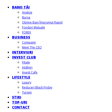
BANII TĂI
Analize
Bursa
Obţine Bani Împrumut Rapid
Fonduri Mutuale
FOREX
BUSINESS
Companii
Meet The CEO
INTERVIURI
INVEST CLUB
Filiale
Intâlniri
Invest Cafe
LIFESTYLE
Luxury
Reduceri Black Friday
Turism
ȘTIRI
TOP-URI
CONTACT