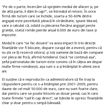
“Pe de o parte, încercăm să sprijinim mediul de afaceri și, pe
de altă parte, îi dăm în cap?”, se întreabă el retoric. În orice
firmă din turism care se închide, soarta a 50-60% dintre
angajați este pecetluită: pleacă în străinătate, spune Murad,
care a calculat că, odată cu plecarea fiecărui angajat peste
granițe, statul român pierde anual 6.000 de euro din taxe și
impozite.
Modul în care “se fac dosare” va avea impact în trei direcții:
finanțările vor fi blocate, dispare curajul de a investi, pentru că
nu știi ce îți rezervă viitorul, și toți oamenii de bază din companii
vor pleca de frică, afirmă hotelierul. Dacă “se continuă așa”,
șeful patronatului din turism este convins că în câțiva ani dispar
multe firme românești, așa cum s-a și întâmplat în ultimii zece
ani.
El susține că e neproductiv ca administratorii să fie trași la
răspundere pentru ce s-a întâmplat prin 2007-2009, pentru
daune de cel mult 50.000 de euro, care nu sunt foarte clare,
dar pentru care se poate întocmi un dosar penal, caz în care
toate firmele “cad în cap direct”, iar băncile le opresc finanțările
chiar și doar pentru o simpă bănuială.