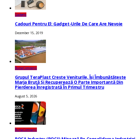
Gadgets
Cadouri Pentru El: Gadget-Urile De Care Are Nevoie
December 15, 2019
Bursa
Companii
Grupul TeraPlast Crește Veniturile, Își Îmbunătățește
Marja Brută Și Recuperează O Parte Importantă Din
Pierderea Înregistrată În Primul Trimestru
August 5, 2026
Bursa
Companii
ROCA Industry (ROC1) Mizează Pe Consolidarea Industriei