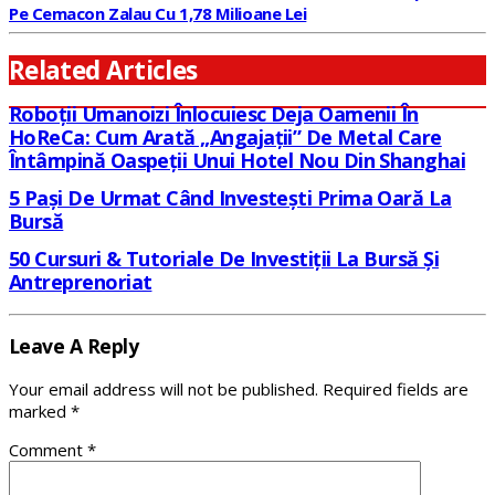
Pe Cemacon Zalau Cu 1,78 Milioane Lei
Related Articles
Roboții Umanoizi Înlocuiesc Deja Oamenii În
HoReCa: Cum Arată „angajații” De Metal Care
Întâmpină Oaspeții Unui Hotel Nou Din Shanghai
5 Pași De Urmat Când Investești Prima Oară La
Bursă
50 Cursuri & Tutoriale De Investiții La Bursă Și
Antreprenoriat
Leave A Reply
Your email address will not be published.
Required fields are
marked
*
Comment
*