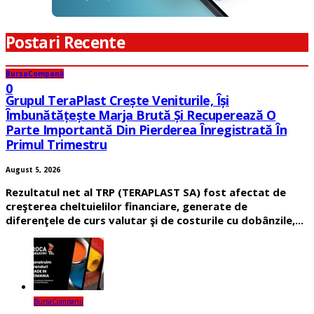
Postari Recente
Bursa
Companii
0
Grupul TeraPlast Crește Veniturile, Își
Îmbunătățește Marja Brută Și Recuperează O
Parte Importantă Din Pierderea Înregistrată În
Primul Trimestru
August 5, 2026
Rezultatul net al TRP (TERAPLAST SA) fost afectat de
creşterea cheltuielilor financiare, generate de
diferenţele de curs valutar şi de costurile cu dobânzile,...
Bursa
Companii