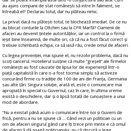
au ajuns companii de stat românești să intre în faliment, se
întreabă el? Declarau totul, dar nu plăteau nimic.
La privat dacă nu plătești totul, te blochează imediat. De ce nu
au blocat conturile la Oltchim sau la CFR Marfă? Oamenii de
afaceri au devenit țintele autorităților, iar un control la o firmă
ieșit bine înseamnă, de multe ori, că că nu a fost făcut corect și
trebuie schimbată echipa, ca să iasă rău, crede omul de afaceri.
Cu legea prevenției, mai spune el, nu rezolvi problema, dacă nu
scoți cancerul. Hotelierul susține că multe “greșeli” ale firmelor
românești au fost cauzate de lipsa lor de experiență într-o
piață capitalistă în care n-a fost tocmai simplu să activeze
concurând firme cu tradiție de 100 de ani din Franța, Germania
sau alte țări. Singura soluție, arată el, este o comunicare mai
apropiată în special cu Guvernul, caz în care, în ultima vreme
există o deschidere, dar și o lipsă totală de cunoaștere a unui
mod de abordare.
“Nu a existat până acum o comunicare între noi și Guvern de
frică, pentru a nu se spune că … Când vezi un politician cu un
om de afaceri singurul gând care îți trece prin minte e că omul
de afaceri îi dă șpagă politicianului, nu că discută o lege.