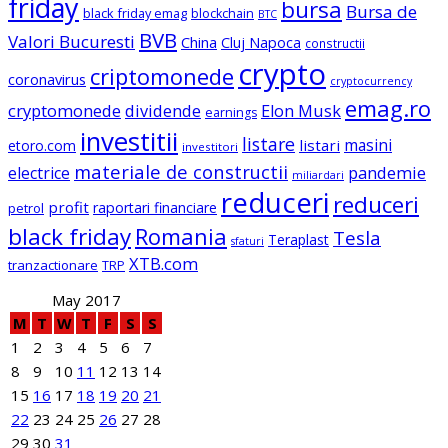
friday
bursa
Bursa de
black friday emag
blockchain
BTC
BVB
Valori Bucuresti
China
Cluj Napoca
constructii
crypto
criptomonede
coronavirus
cryptocurrency
emag.ro
cryptomonede
dividende
Elon Musk
earnings
investitii
listare
masini
listari
etoro.com
investitori
materiale de constructii
electrice
pandemie
miliardari
reduceri
reduceri
profit
raportari financiare
petrol
black friday
Romania
Tesla
Teraplast
sfaturi
XTB.com
tranzactionare
TRP
May 2017
M
T
W
T
F
S
S
1
2
3
4
5
6
7
8
9
10
11
12
13
14
15
16
17
18
19
20
21
22
23
24
25
26
27
28
29
30
31