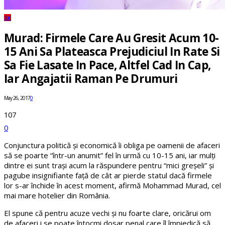
Știri
Murad: Firmele Care Au Gresit Acum 10-
15 Ani Sa Plateasca Prejudiciul In Rate Si
Sa Fie Lasate In Pace, Altfel Cad In Cap,
Iar Angajatii Raman Pe Drumuri
May 26, 2017
0
107
0
Conjunctura politică și economică îi obliga pe oamenii de afaceri
să se poarte “într-un anumit” fel în urmă cu 10-15 ani, iar mulți
dintre ei sunt trași acum la răspundere pentru “mici greșeli” și
pagube insignifiante față de cât ar pierde statul dacă firmele
lor s-ar închide în acest moment, afirmă Mohammad Murad, cel
mai mare hotelier din România.
El spune că pentru acuze vechi și nu foarte clare, oricărui om
de afaceri i se poate întocmi dosar penal care îl împiedică să