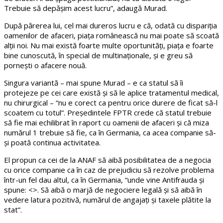
Trebuie să depășim acest lucru”, adaugă Murad.
După părerea lui, cel mai dureros lucru e că, odată cu dispariția
oamenilor de afaceri, piața românească nu mai poate să scoată
alții noi. Nu mai există foarte multe oportunități, piața e foarte
bine cunoscută, în special de multinaționale, și e greu să
pornești o afacere nouă.
Singura variantă – mai spune Murad – e ca statul să îi
protejeze pe cei care există și să le aplice tratamentul medical,
nu chirurgical – “nu e corect ca pentru orice durere de ficat să-l
scoatem cu totul”. Președintele FPTR crede că statul trebuie
să fie mai echilibrat în raport cu oamenii de afaceri și că miza
numărul 1 trebuie să fie, ca în Germania, ca acea companie să-
și poată continua activitatea.
El propun ca cei de la ANAF să aibă posibilitatea de a negocia
cu orice companie ca în caz de prejudiciu să rezolve problema
într-un fel dau altul, ca în Germania, “unde vine Antifrauda și
spune: <>. Să aibă o marjă de negociere legală și să aibă în
vedere latura pozitivă, numărul de angajați și taxele plătite la
stat”.