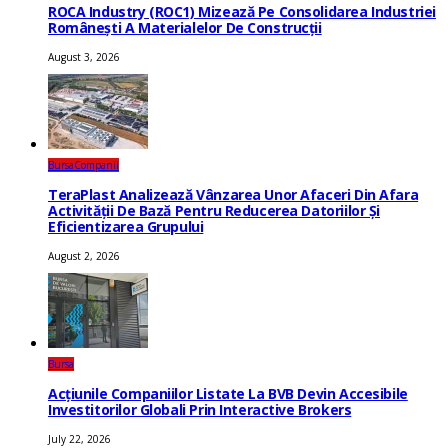
ROCA Industry (ROC1) Mizează Pe Consolidarea Industriei
Românești A Materialelor De Construcții
August 3, 2026
Bursa
Companii
TeraPlast Analizează Vânzarea Unor Afaceri Din Afara
Activității De Bază Pentru Reducerea Datoriilor Și
Eficientizarea Grupului
August 2, 2026
Bursa
Acțiunile Companiilor Listate La BVB Devin Accesibile
Investitorilor Globali Prin Interactive Brokers
July 22, 2026